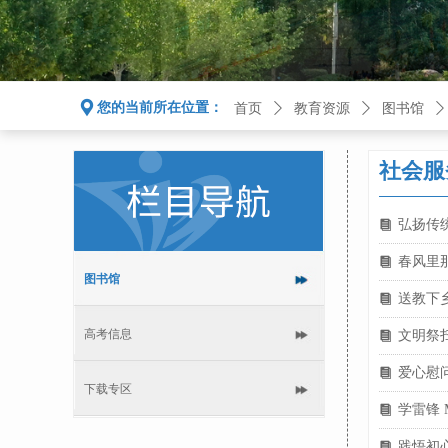
끇
您的当前所在位置：
首页
ꄲ
教育资源
ꄲ
图书馆
ꄲ
社会服
弘扬传
뀴
春风里
뀴
图书馆
送教下
뀴
高考信息
文明祭
뀴
爱心慰
뀴
下载专区
学雷锋 Mag
뀴
践悟初
뀴