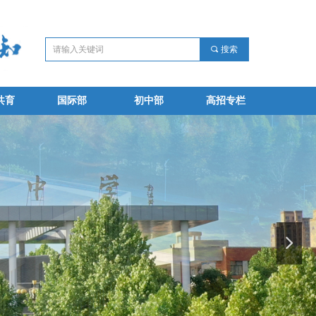
끠
搜索
共育
国际部
初中部
高招专栏
共育
国际部
初中部
高招专栏
넲