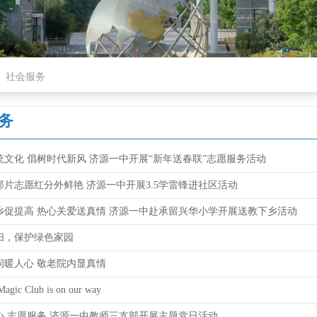
社会服务
务
统文化 倡树时代新风 济源一中开展“新年送春联”志愿服务活动
那片志愿红分外鲜艳 济源一中开展3.5学雷锋进社区活动
乡促提高 热心关爱送真情 济源一中赴承留兴华小学开展送教下乡活动
扫，保护绿色家园
问暖人心 敬老院内显真情
ic Club is on our way
心 志愿服务 济源一中教师三支部开展主题党日活动