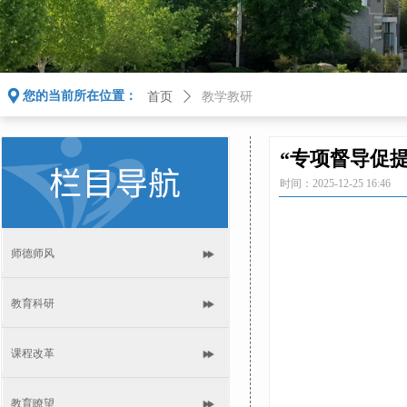
끇
您的当前所在位置：
首页
ꄲ
教学教研
“专项督导促
时间：
2025-12-25
16:46
师德师风
教育科研
课程改革
教育瞭望