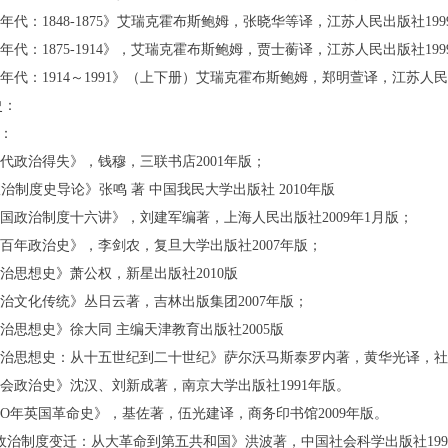
的年代：1848-1875》艾瑞克霍布斯鲍姆，张晓华等译，江苏人民出版社19
的年代：1875-1914》，艾瑞克霍布斯鲍姆，贾士蘅译，江苏人民出版社19
的年代：1914～1991》（上下册）艾瑞克霍布斯鲍姆，郑明萱译，江苏人民
史：
：
历代政治得失》，钱穆，三联书店2001年版；
制度史导论》张鸣 著 中国我民大学出版社 2010年版
中国政治制度十六讲》，刘建军编著，上海人民出版社2009年1月版；
近百年政治史》，李剑农，复旦大学出版社2007年版；
政治思想史》萧公权，新星出版社2010版
政治文化传统》丛日云著，吉林出版集团2007年版；
政治思想史》徐大同 主编天津教育出版社2005版
政治思想史：从十五世纪到二十世纪》萨尔沃马斯泰罗内著，黄华光译，社会
议会政治史》沈汉、刘新成著，南京大学出版社1991年版。
四O年英国革命史》，基佐著，伍光建译，商务印书馆2009年版。
国政治制度变迁：从大革命到第五共和国》洪波著，中国社会科学出版社199