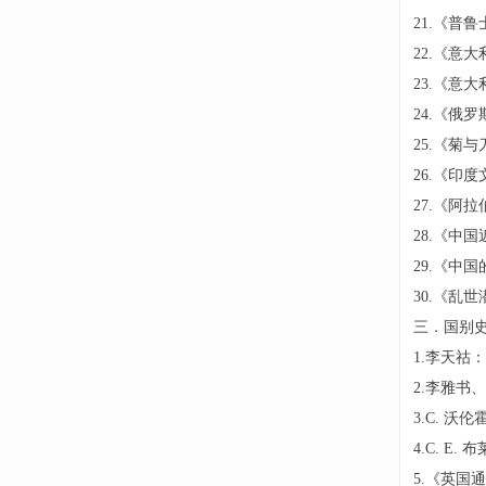
21.《普
22.《意
23.《意
24.《俄
25.《菊
26.《印
27.《阿
28.《中
29.《中
30.《乱
三．国别
1.李天祜
2.李雅书
3.C. 
4.C. 
5.《英国