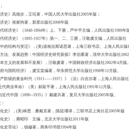
：
经济史》高德步，王珏著，中国人民大学出版社2005年版；
经济史》侯家驹著，新星出版社2008年版
近代经济史》（1840-1894年）上、下册，严中平主编，人民出版社1989年
近代经济史》（1895-1927年）第一、二、三册，汪敬虞主编，人民出版社
史中的结构与变迁》，(美)道格拉斯诺思著，上海三联书店、上海人民出版社
、方法、发展趋势：中国经济史研究新探》李伯重著，清华大学出版社2002
资本主义的发展和不发展》，汪敬虞著，中国财政经济出版社2002年4月版
政府与国民经济》，虞宝棠编著，华东师范大学出版社1998年12月版。
资产阶级的黄金时代（1911——1937）》（法）白吉尔著，上海人民出版社
国近代商业革命》（美）郝延平著，上海人民出版社1991年12月版。
与近代中国（1890--1935）》戴建兵著，复旦大学出版社2005年版。
史：
文化史》，(美)林恩﹒桑戴克著，|陈廷璠译，三联书店上海分店2005年版
文化史》，裔昭印 主编，北京大学出版社2011年版
文化史导论》，钱穆著，商务印书馆1994年版