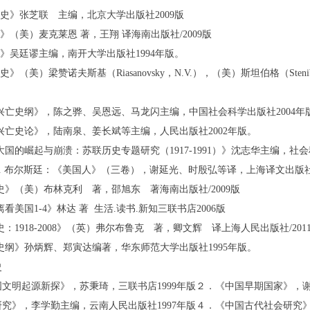
通史》张芝联 主编，北京大学出版社2009版
史》（美）麦克莱恩 著，王翔 译海南出版社/2009版
史》吴廷谬主编，南开大学出版社1994年版。
史》（美）梁赞诺夫斯基（Riasanovsky，N.V.），（美）斯坦伯格（Ste
联兴亡史纲》，陈之骅、吴恩远、马龙闪主编，中国社会科学出版社2004年
联兴亡史论》，陆南泉、姜长斌等主编，人民出版社2002年版。
个大国的崛起与崩溃：苏联历史专题研究（1917-1991）》沈志华主编，社会
尔J. 布尔斯廷：《美国人》（三卷），谢延光、时殷弘等译，上海译文出版社
国史》（美）布林克利 著，邵旭东 著海南出版社/2009版
离看美国1-4》林达 著 生活.读书.新知三联书店2006版
国史：1918-2008》（英）弗尔布鲁克 著，卿文辉 译上海人民出版社/201
国史纲》孙炳辉、郑寅达编著，华东师范大学出版社1995年版。
史
文明起源新探》，苏秉琦，三联书店1999年版２．《中国早期国家》，谢
究》，李学勤主编，云南人民出版社1997年版４．《中国古代社会研究》