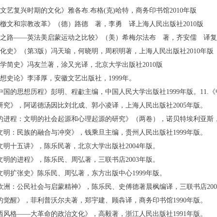
利文艺复兴时期的文化》雅各布.布格(克)哈特，商务印书馆2010年版
三檄文和宗教改革》（德）路德 著，李勇 译上海人民出版社2010版
性之路——英法美启蒙运动之比较》（美）希梅尔法布 著，齐安儒 译复旦
文化史》（第3版）冯天瑜，何晓明，周积明著，上海人民出版社2010年版
哲学简史》冯友兰著，涂又光译，北京大学出版社2010版
思想史论》李泽厚，安徽文艺出版社，1999年。
代中国的思想历程》彭明、程歗主编，中国人民大学出版社1999年版。11.
史研究》，阿诺德汤因比刘北成、郭小凌译，上海人民出版社2005年版。
明的进程：文明的社会起源和心理起源的研究》（两卷），诺贝特埃利亚斯，王
洲文明：民族的融合与冲突》，钱乘旦主编，贵州人民出版社1999年版。
洲文明十五讲》，陈乐民著，北京大学出版社2004年版。
洲文明的进程》，陈乐民、周弘著，三联书店2003年版。
洲文明扩张史》陈乐民、周弘著，东方出版中心1999年版。
话欧洲：公民社会与启蒙精神》，陈乐民、史傅德著晨枫编译，三联书店200
洲的觉醒》，菲利普沃尔夫著，郑宇建、顾犇译，商务印书馆1990年版。
兰西风格——大革命的政治文化》，高毅著，浙江人民出版社1991年版。