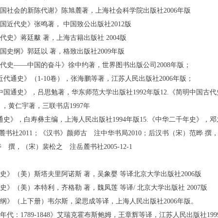
中国社会的新陈代谢》陈旭麓著，上海社会科学院出版社2006年版
中国近代史》张鸣著， 中国致公出版社2012版
近代史》蒋廷黻 著，上海古籍出版社 2004版
中国史纲》郭廷以 著，格致出版社2009年版
近代史——中国的奋斗》徐中约著，世界图书出版公司2008年版；
国近代通史》（1-10卷），张海鹏等著，江苏人民出版社2006年版；
著中国通史》，吕思勉著，华东师范大学出版社1992年版12.《简明中国古代
，黄仁宇著，三联书店1997年
国通史》，白寿彝主编，上海人民出版社1994年版15.《中华二千年史》，邓
岳麓书社2011；《汉书》颜师古 注中华书局2010；后汉书（宋）范晔 撰，（唐
 撰，（宋）裴松之 注岳麓书社2005-12-1
通史》（美）斯塔夫里阿诺斯 著，吴象婴 等译北京大学出版社2006版
球史》（美）本特利，齐格勒 著，魏凤莲 等译/ 北京大学出版社 2007版
史纲》（上下册）韦尔斯，梁思成等译，上海人民出版社2006年版。
的年代：1789-1848》艾瑞克霍布斯鲍姆，王章辉等译，江苏人民出版社19