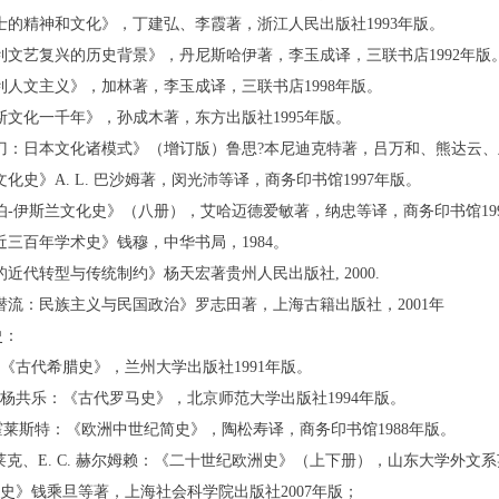
鲁士的精神和文化》，丁建弘、李霞著，浙江人民出版社1993年版。
大利文艺复兴的历史背景》，丹尼斯哈伊著，李玉成译，三联书店1992年版
大利人文主义》，加林著，李玉成译，三联书店1998年版。
罗斯文化一千年》，孙成木著，东方出版社1995年版。
与刀：日本文化诸模式》（增订版）鲁思?本尼迪克特著，吕万和、熊达云、
度文化史》A. L. 巴沙姆著，闵光沛等译，商务印书馆1997年版。
拉伯-伊斯兰文化史》（八册），艾哈迈德爱敏著，纳忠等译，商务印书馆1997
国近三百年学术史》钱穆，中华书局，1984。
国的近代转型与传统制约》杨天宏著贵州人民出版社, 2000.
世潜流：民族主义与民国政治》罗志田著，上海古籍出版社，2001年
史：
：《古代希腊史》，兰州大学出版社1991年版。
、杨共乐：《古代罗马史》，北京师范大学出版社1994年版。
沃伦霍莱斯特：《欧洲中世纪简史》，陶松寿译，商务印书馆1988年版。
E. 布莱克、E. C. 赫尔姆赖：《二十世纪欧洲史》（上下册），山东大学外
通史》钱乘旦等著，上海社会科学院出版社2007年版；