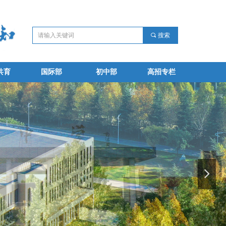
끠
搜索
共育
国际部
初中部
高招专栏
共育
国际部
初中部
高招专栏
넲