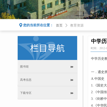
끇
您的当前所在位置：
首页
ꄲ
教育资源
中学历
时间：
2012-
中学历史
王全彬
图书馆
一．通史
A.中国史
高考信息
1.《国史
2.《中国
下载专区
3.《剑桥
4.《中华