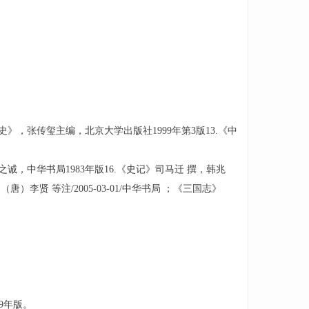
史》，张传玺主编，北京大学出版社1999年第3版13.《中
之诚，中华书局1983年版16.《史记》司马迁 撰，韩兆
）李贤 等注/2005-03-01/中华书局 ；《三国志》
99年版。