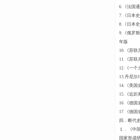
6.《法国
7.《日本
8.《日本
9.《俄罗斯
年版
10.《苏
11.《苏
12.《一
13.丹尼
14.《美
15.《近距
16.《德
17.《德
四．断代
１．《中国
国家形成研