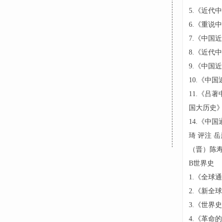
5.《近代
6.《重说
7.《中国
8.《近代
9.《中国
10.《中
11.《吕
国大历史》
14.《中
琦 评注 
（晋）陈寿
B世界史
1.《全球
2.《新全
3.《世界
4.《革命