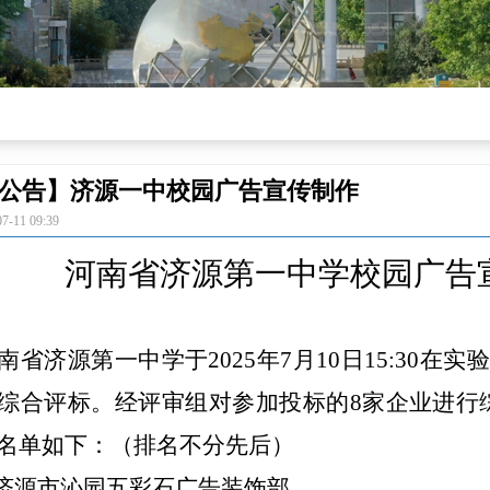
公告】济源一中校园广告宣传制作
07-11
09:39
河南省济源第一中学校园广告
南省济源第一中学于2025年
7
月
1
0日15:30在
实
综合评标。经评审组对参加投标的
8
家企业进行
名单
如下：
（排名不分先后）
.济源市沁园五彩石广告装饰部