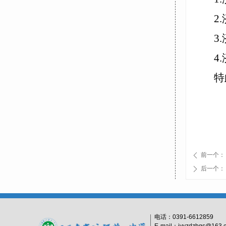
2
3
4
特
前一个：
ꄴ
后一个：
ꄲ
电话：
0391-6612859