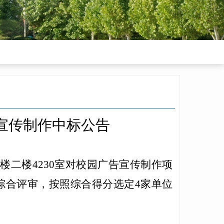
宣传制作
中标公告
验楼二楼
4230
室
对校园广告宣传制作项
综合评审，按照综合得分
选定
4家单位