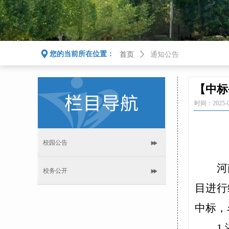
끇
您的当前所在位置：
首页
ꄲ
通知公告
【中标
时间：
2025-
校园公告
河
校务公开
目
进行
中标，
1