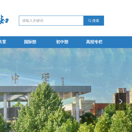
끠
搜索
共育
国际部
初中部
高招专栏
共育
国际部
初中部
高招专栏
넲