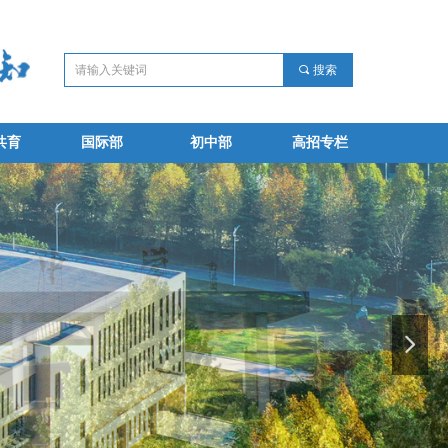
끠
搜索
共育
国际部
初中部
高招专栏
共育
国际部
初中部
高招专栏
넲