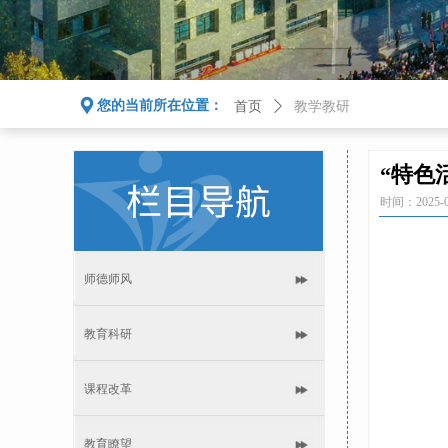
끇
您的当前所在位置：
首页
ꄲ
教学教研
“特色
时间：
2025-
师德师风
教育科研
课程改革
教育瞭望