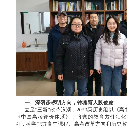
一、深研课标明方向，铸魂育人践使命
立足"三新"改革浪潮，2023级历史组以《
《中国高考评价体系》，将党的教育方针细化
习，科学把握高中课程、高考改革方向和历史教