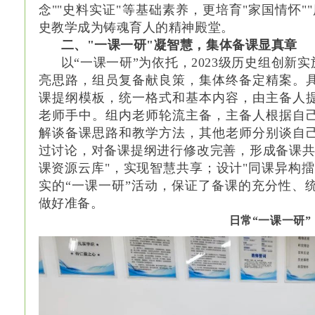
念""史料实证"等基础素养，更培育"家国情怀"
史教学成为铸魂育人的精神殿堂。
二、"一课一研"凝智慧，集体备课显真章
以“一课一研”为依托，2023级历史组创新
亮思路，组员复备献良策，集体终备定精案。
课提纲模板，统一格式和基本内容，由主备人
老师手中。组内老师轮流主备，主备人根据自
解谈备课思路和教学方法，其他老师分别谈自
过讨论，对备课提纲进行修改完善，形成备课共
课资源云库"，实现智慧共享；设计"同课异构
实的“一课一研”活动，保证了备课的充分性、
做好准备。
日常“一课一研”