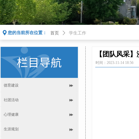
끇
您的当前所在位置：
首页
ꄲ
学生工作
【团队风采】
时间：
2023-11-14
18:56
德育建设
社团活动
心理健康
生涯规划