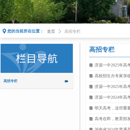
끇
您的当前所在位置：
首页
ꄲ
高招专栏
高招专栏
济源一中2025年
뀴
高校招生办专家亲
뀴
高招专栏
济源一中2025年
뀴
济源一中2024年
뀴
明天高考，这些重
뀴
高考在即，教育部发
뀴
河南省2024年普
뀴